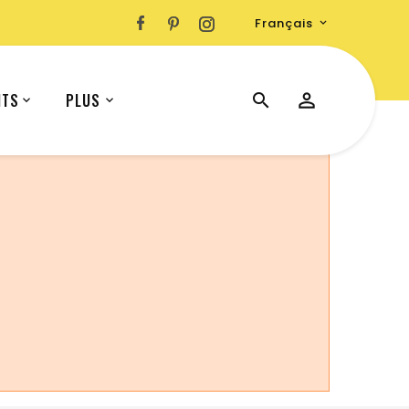
Français

ITS
PLUS