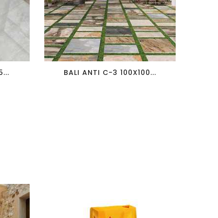
favorite_border
visibility
...
BALI ANTI C-3 100X100...
BA