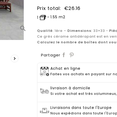
Prix total:
€
26.16
~
1.55
m2
1
search
Qualité:
1ère –
Dimensions:
33×33 -
Piè
Ce grès cérame antidérapant est en ven
Calculez le nombre de boîtes dont vou
Save
Partager

Achat en ligne
Faites vos achats en payant sur no
livraison à domicile
Si votre achat est très volumineux
Livraisons dans toute l'Europe
Nous expédions dans toute l'Euro