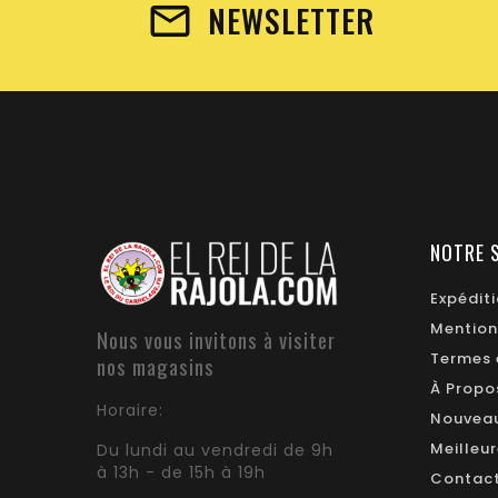
NEWSLETTER
NOTRE 
Expédit
Mention
Nous vous invitons à visiter
Termes 
nos magasins
À Propo
Horaire:
Nouveau
Meilleu
Du lundi au vendredi de 9h
à 13h - de 15h à 19h
Contac