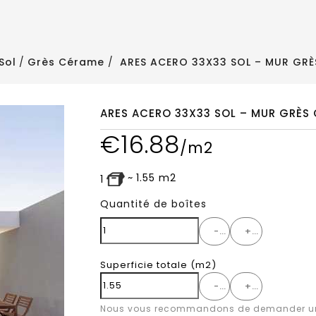
Sol
Grès Cérame
ARES ACERO 33X33 SOL – MUR GR
ARES ACERO 33X33 SOL – MUR GRÈS
€
16.88
/m2
~
1.55
m2
1
Quantité de boîtes
-
+
Superficie totale
(m2)
-
+
Nous vous recommandons de demander un 