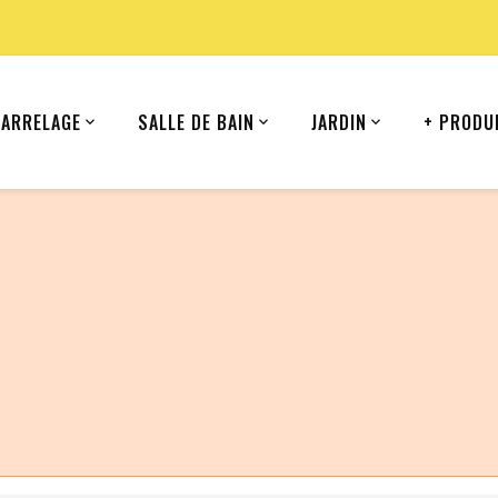
CARRELAGE
SALLE DE BAIN
JARDIN
+ PRODU
ommande depuis votre pays (Iran).