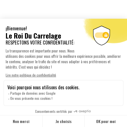
favorite_border
visibility
FRESNO CHÊNE 8×45 GRÈS...
Nouveauté