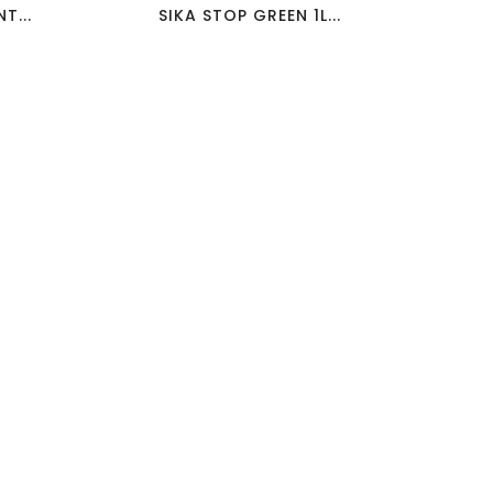
T...
SIKA STOP GREEN 1L...
MEDELLIN TEJA 8X31
CASTILLA TEJA
GRÈS CÉRAME
8X31.6 GRÈS CÉRAME