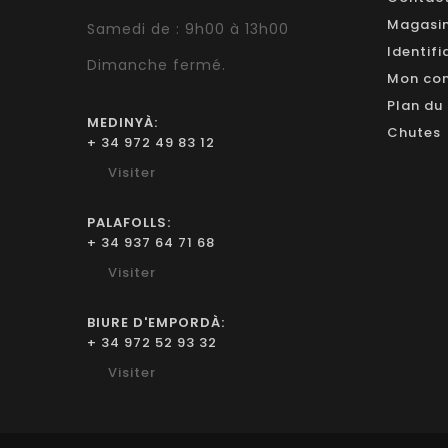
Magasi
Samedi de : 9h00 à 13h00
Identifi
Dimanche fermé.
Mon co
Plan du 
MEDINYÀ:
Chutes
+ 34 972 49 83 12
Visiter
PALAFOLLS:
+ 34 937 64 71 68
Visiter
BIURE D'EMPORDÀ:
+ 34 972 52 93 32
Visiter