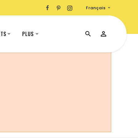
Français

ITS
PLUS