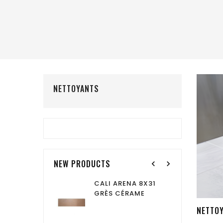
NETTOYANTS
NEW PRODUCTS
navigate_before
navigate_next
IVA TEJA
CALI ARENA 8X31
CO
GRÈS CÉRAME
GRÈS CÉRAME
GR
NETTO