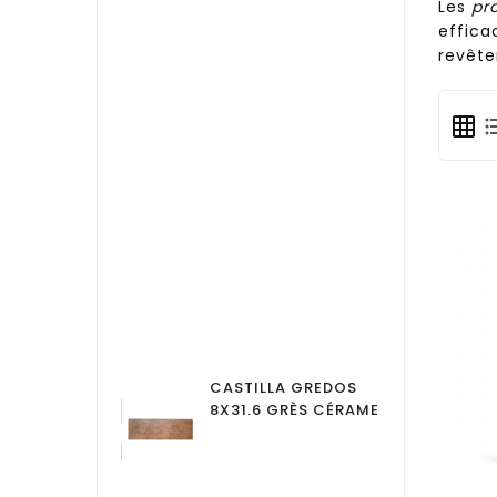
Les
pr
effica
revête
 BEIGE 45X45
CASTILLA GREDOS
EB
CÉRAME
8X31.6 GRÈS CÉRAME
GR