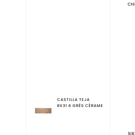
CH
LIN TEJA 8X31
CASTILLA TEJA
LI
CÉRAME
8X31.6 GRÈS CÉRAME
8X
SI