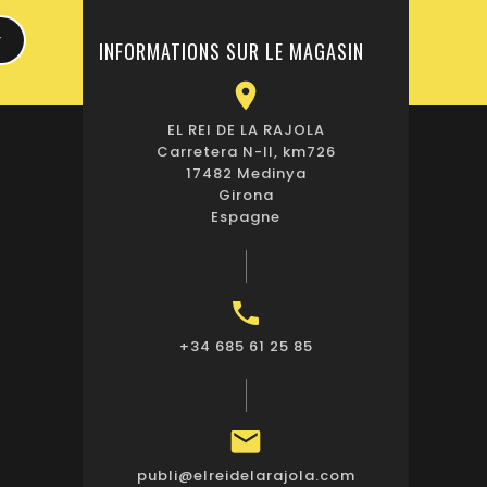
INFORMATIONS SUR LE MAGASIN

EL REI DE LA RAJOLA
Carretera N-II, km726
17482 Medinya
Girona
Espagne

+34 685 61 25 85

publi@elreidelarajola.com