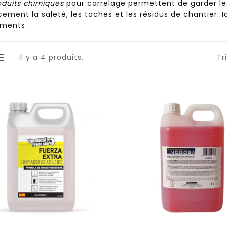
oduits chimiques
pour carrelage permettent de garder les
cement la saleté, les taches et les résidus de chantier. I
ments.
Il y a 4 produits.
Tri
RO PAJA 8X33
NATURAL 8X25 GRÈS
ÈS CÉRAME
CÉRAME
favorite_border
visibility
favorite_border
visibility