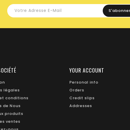
SOCIÉTÉ
YOUR ACCOUNT
ion
Personal info
s légales
Orders
et conditions
Credit slips
s de Nous
Addresses
x produits
res ventes
tez-nous