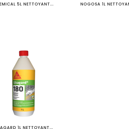
EMICAL 5L NETTOYANT...
NOGOSA 1L NETTOYAN
NA GOLDEN ROYAL
LOFTWOOD NATURAL
33 GRÈS CÉRAME
8×60 GRÈS CÉRAME
favorite_border
visibility
KAGARD 1L NETTOYANT...