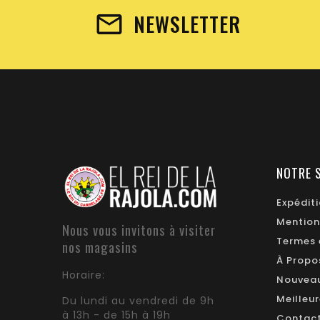
NEWSLETTER
NOTRE 
Expédit
Mention
Nous vous invitons à visiter
Termes 
nos magasins
À Propo
Horaire:
Nouveau
Meilleu
Du lundi au vendredi de 9h
à 13h - de 15h à 19h
Contac