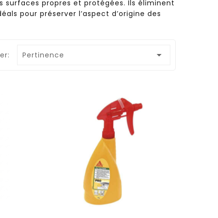
 surfaces propres et protégées. Ils éliminent
déals pour préserver l’aspect d’origine des

er:
Pertinence
JAXON BEIGE 45X45
CASTILLA GREDOS
GRÈS CÉRAME
8X31.6 GRÈS CÉRAME
favorite_border
visibility