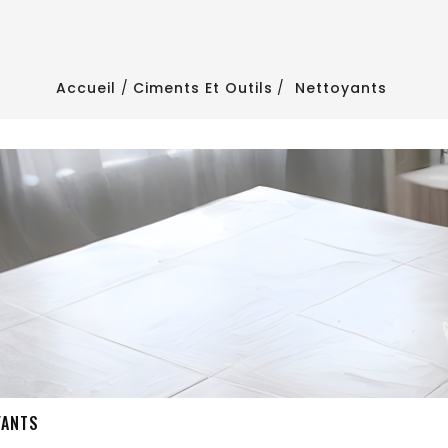
Accueil
Ciments Et Outils
Nettoyants
TTO ARENA 8X33
MEDELLIN BEIGE 8X31
ÈS CÉRAME
GRÈS CÉRAME
YANTS