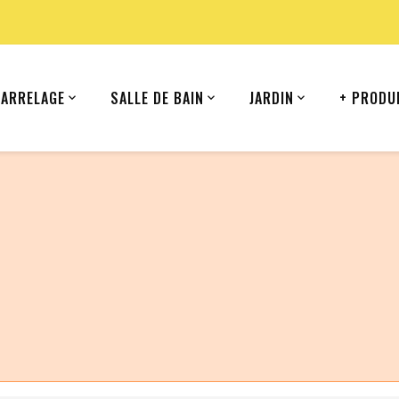
CARRELAGE
SALLE DE BAIN
JARDIN
+ PRODU
ommande depuis votre pays (United States).