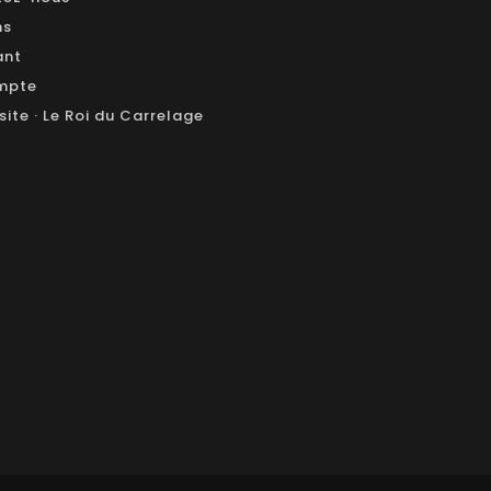
ns
ant
mpte
site · Le Roi du Carrelage