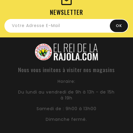
NEWSLETTER
Nous vous invitons à visiter nos magasins
Horaire:
Du lundi au vendredi de 9h à 13h - de 15h
à 19h
Samedi de : 9h00 à 13h00
Dimanche fermé.