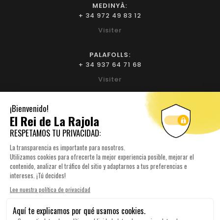
MEDINYÀ:
+ 34 972 49 83 12
Visiter
PALAFOLLS:
+ 34 937 64 71 68
Visiter
BIURE D'EMPORDÀ:
+ 34 972 52 93 32
Visiter
NOTRE SOCIÉTÉ

YOUR ACCOUNT
