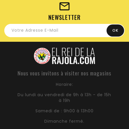
NEWSLETTER
Nous vous invitons à visiter nos magasins
Horaire:
Du lundi au vendredi de 9h à 13h - de 15h
à 19h
Samedi de : 9h00 à 13h00
Dimanche fermé.