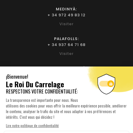
MEDINYÀ:
+ 34 972 49 83 12
Visiter
PALAFOLLS:
+ 34 937 64 71 68
Visiter
BIURE D'EMPORDÀ:
+ 34 972 52 93 32
Visiter
NOTRE SOCIÉTÉ

YOUR ACCOUNT
