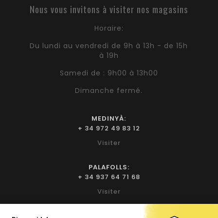
Nous vous invitons à visiter nos magasins
Horaire:
Du lundi au vendredi de 9h à 13h - de 15h
à 19h
Samedi de : 9h00 à 13h00
Dimanche fermé.
MEDINYÀ:
+ 34 972 49 83 12
Visiter
PALAFOLLS:
+ 34 937 64 71 68
Visiter
BIURE D'EMPORDÀ: