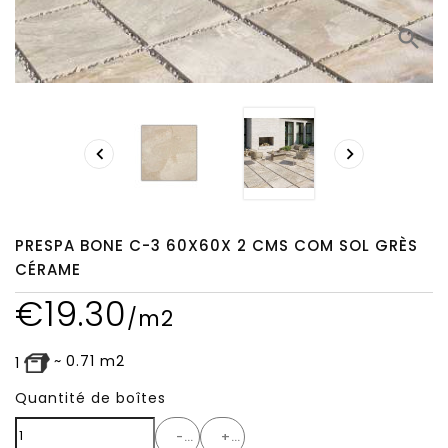
search


PRESPA BONE C-3 60X60X 2 CMS COM SOL GRÈS
CÉRAME
€
19.30
/m2
~
0.71
m2
1
Quantité de boîtes
-
+