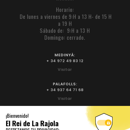
Horario:
De lunes a viernes de 9:H a 13 H- de 15 H
a 19 H
Sábado de: 9:H a 13 H
Domingo: cerrado.
MEDINYÀ:
+ 34 972 49 83 12
Visitar
PALAFOLLS:
+ 34 937 64 71 68
Visitar
BIURE L'EMPORDÀ:
+ 34 972 52 93 32
Visitar