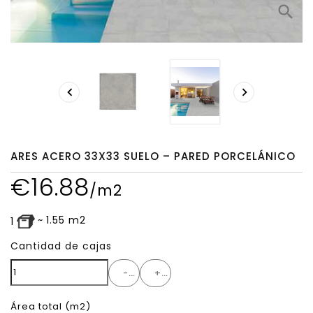
search


ARES ACERO 33X33 SUELO – PARED PORCELÁNICO
€
16.88
/m2
~
1.55
m2
1
Cantidad de cajas
-
+
Área total
(m2)