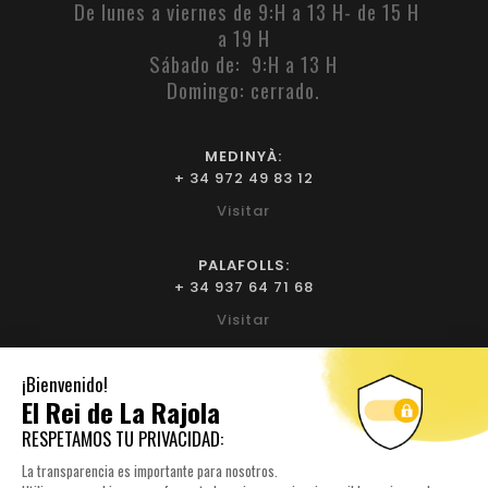
De lunes a viernes de 9:H a 13 H- de 15 H
a 19 H
Sábado de: 9:H a 13 H
Domingo: cerrado.
MEDINYÀ:
+ 34 972 49 83 12
Visitar
PALAFOLLS:
+ 34 937 64 71 68
Visitar
BIURE L'EMPORDÀ:
+ 34 972 52 93 32
Visitar