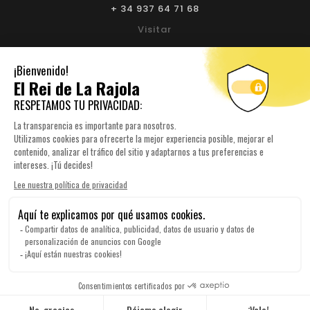
+ 34 937 64 71 68
Visitar
BIURE L'EMPORDÀ:
+ 34 972 52 93 32
Visitar
NUESTRA EMPRESA

SU CUENTA

INFORMACIÓN DE TIENDA

© 2026 Elreidelarajola.com