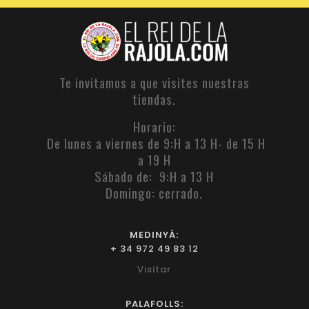
Te invitamos a que visites nuestras
tiendas.
Horario:
De lunes a viernes de 9:H a 13 H- de 15 H
a 19 H
Sábado de: 9:H a 13 H
Domingo: cerrado.
MEDINYÀ:
+ 34 972 49 83 12
Visitar
PALAFOLLS: