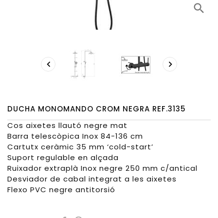
search


DUCHA MONOMANDO CROM NEGRA REF.3135
Cos aixetes llautó negre mat
Barra telescòpica Inox 84-136 cm
Cartutx ceràmic 35 mm ‘cold-start’
Suport regulable en alçada
Ruixador extraplà Inox negre 250 mm c/antical
Desviador de cabal integrat a les aixetes
Flexo PVC negre antitorsió