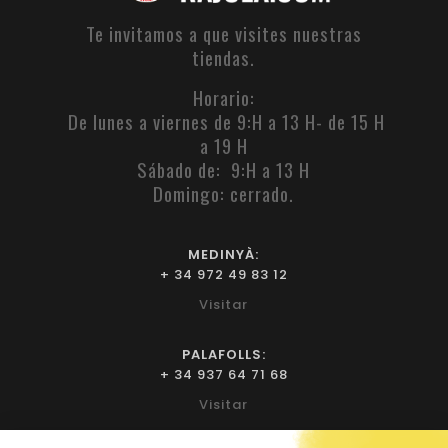
Te invitamos a que visites nuestras
tiendas.
Horario:
De lunes a viernes de 9:H a 13 H- de 15 H
a 19 H
Sábado de: 9:H a 13 H
Domingo: cerrado.
MEDINYÀ:
+ 34 972 49 83 12
Visitar
PALAFOLLS:
+ 34 937 64 71 68
Visitar