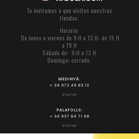
Te invitamos a que visites nuestras
tiendas.
Horario:
De lunes a viernes de 9:H a 13 H- de 15 H
a 19 H
Sábado de: 9:H a 13 H
Domingo: cerrado.
MEDINYÀ:
+ 34 972 49 83 12
Visitar
PALAFOLLS:
+ 34 937 64 71 68
Visitar