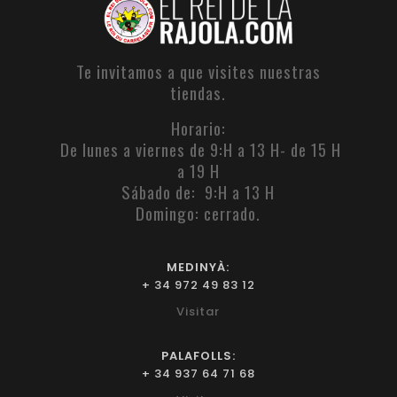
Te invitamos a que visites nuestras
tiendas.
Horario:
De lunes a viernes de 9:H a 13 H- de 15 H
a 19 H
Sábado de: 9:H a 13 H
Domingo: cerrado.
MEDINYÀ:
+ 34 972 49 83 12
Visitar
PALAFOLLS:
+ 34 937 64 71 68