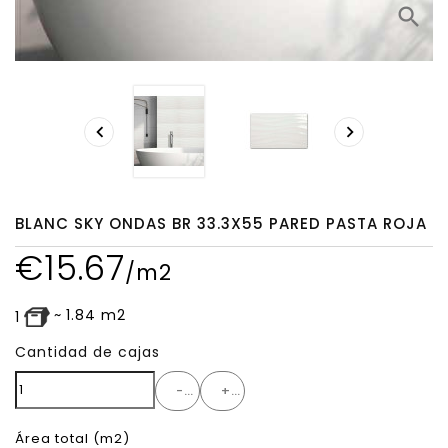
search


BLANC SKY ONDAS BR 33.3X55 PARED PASTA ROJA
€
15.67
/m2
~
1.84
m2
1
Cantidad de cajas
-
+
Área total
(m2)