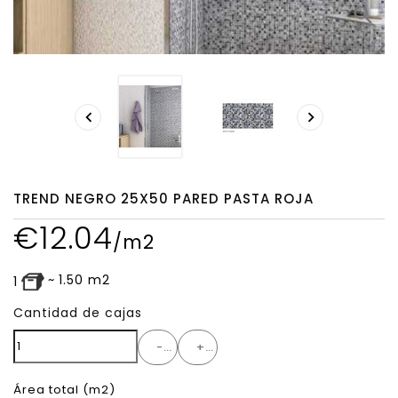
search


TREND NEGRO 25X50 PARED PASTA ROJA
€
12.04
/m2
~
1.50
m2
1
Cantidad de cajas
-
+
Área total
(m2)