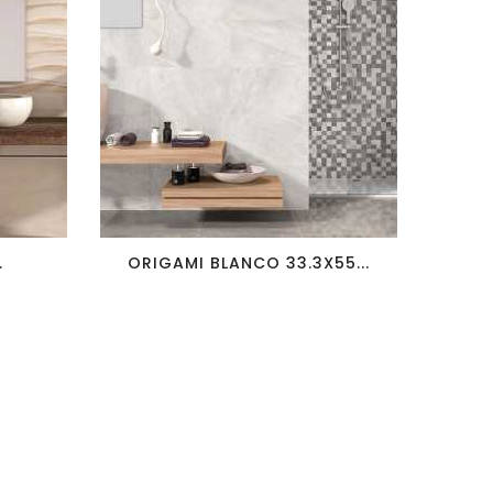
favorite_border
visibility
.
ORIGAMI BLANCO 33.3X55...
M