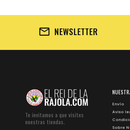
NEWSLETTER
NUESTR
Envío
Aviso le
Te invitamos a que visites
Condici
nuestras tiendas.
Sobre N