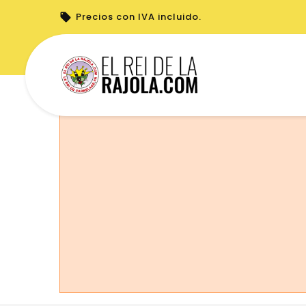
Precios con IVA incluido.
No puede realizar pedidos desde su país