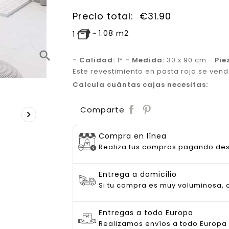
Precio total:
€
31.90
~
1.08
m2
1
search
- Calidad:
1ª
- Medida:
30 x 90 cm -
Pie
Este revestimiento en pasta roja se vend
Calcula cuántas cajas necesitas:
Save
Comparte

Compra en línea
Realiza tus compras pagando de
Entrega a domicilio
Si tu compra es muy voluminosa, c
Entregas a todo Europa
Realizamos envíos a todo Europa