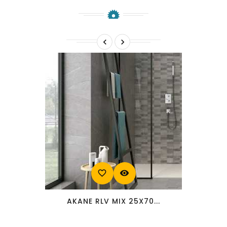


favorite_border
visibility
AKANE RLV MIX 25X70...