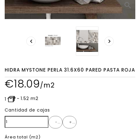
search


HIDRA MYSTONE PERLA 31.6X60 PARED PASTA ROJA
€
18.09
/m2
~
1.52
m2
1
Cantidad de cajas
-
+
Área total
(m2)