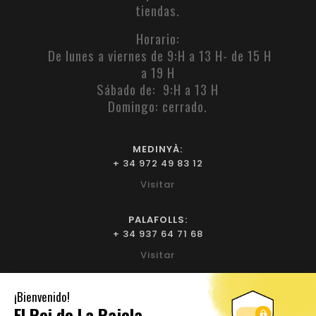
tiendas.
Horario:
De lunes a viernes de 9:H a 13 H- de 15 H
a 19 H
Sábado de: 9:H a 13 H
Domingo: cerrado.
MEDINYÀ:
+ 34 972 49 83 12
Visitar
PALAFOLLS:
+ 34 937 64 71 68
Visitar
BIURE L'EMPORDÀ:
+ 34 972 52 93 32