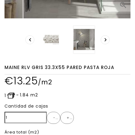
search


MAINE RLV GRIS 33.3X55 PARED PASTA ROJA
€
13.25
/m2
~
1.84
m2
1
Cantidad de cajas
-
+
Área total
(m2)