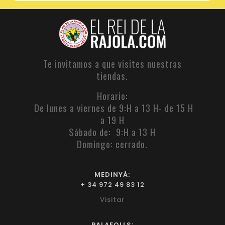
Te invitamos a que visites nuestras
tiendas.
Horario:
De lunes a viernes de 9:H a 13 H- de 15 H
a 19 H
Sábado de: 9:H a 13 H
Domingo: cerrado.
MEDINYÀ:
+ 34 972 49 83 12
Visitar
PALAFOLLS: