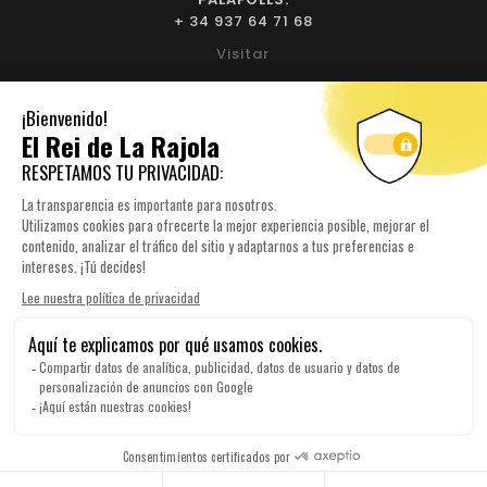
+ 34 937 64 71 68
Visitar
BIURE L'EMPORDÀ:
+ 34 972 52 93 32
Visitar
NUESTRA EMPRESA

SU CUENTA

INFORMACIÓN DE TIENDA

© 2026 Elreidelarajola.com