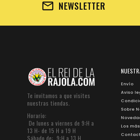
NEWSLETTER
NUESTR
Envío
Aviso le
Te invitamos a que visites
Condici
nuestras tiendas.
Sobre N
Horario:
Noveda
De lunes a viernes de 9:H a
Los más
13 H- de 15 H a 19 H
Contacte
Sábado de: 9:H a 13 H