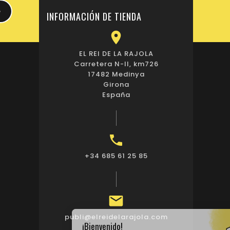
INFORMACIÓN DE TIENDA

EL REI DE LA RAJOLA
Carretera N-II, km726
17482 Medinya
Girona
España

+34 685 61 25 85

publi@elreidelarajola.com