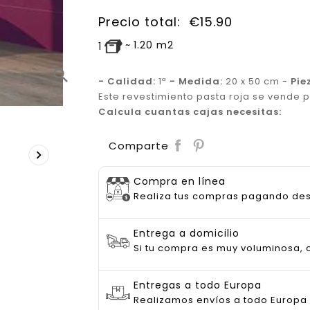
Precio total:
€
15.90
~
1.20
m2
1
search
- Calidad:
1ª
- Medida:
20 x 50 cm -
Pie
Este revestimiento pasta roja se vende p
Calcula cuantas cajas necesitas:
Save
Comparte

Compra en línea
Realiza tus compras pagando de
Entrega a domicilio
Si tu compra es muy voluminosa, c
Entregas a todo Europa
Realizamos envíos a todo Europa