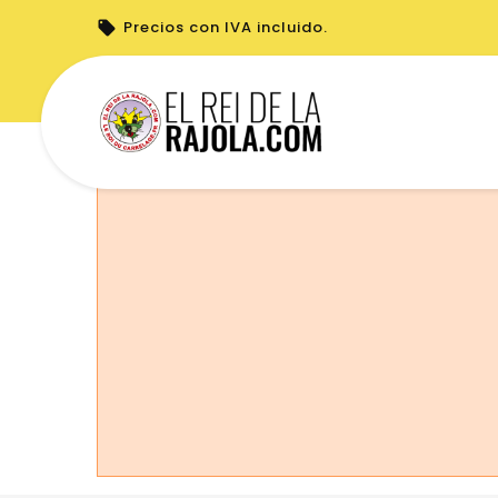
Precios con IVA incluido.
No puede realizar pedidos desde su país