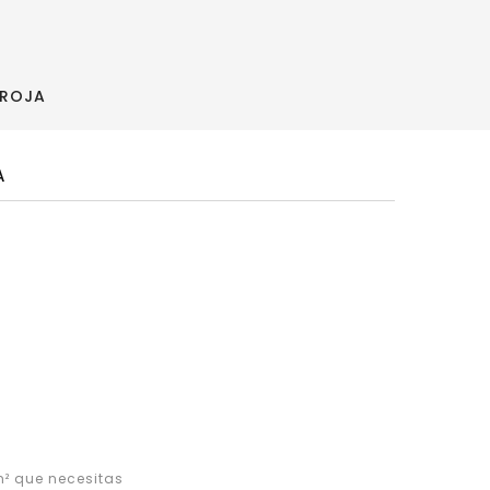
 ROJA
A
² que necesitas