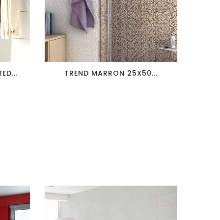
favorite_border
visibility
ED...
TREND MARRON 25X50...