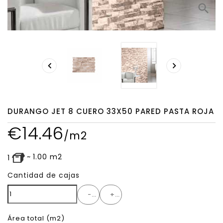
search


DURANGO JET 8 CUERO 33X50 PARED PASTA ROJA
€
14.46
/m2
~
1.00
m2
1
Cantidad de cajas
-
+
Área total
(m2)