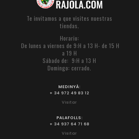
Te invitamos a que visites nuestras
tiendas.
Horario:
De lunes a viernes de 9:H a 13 H- de 15 H
a 19 H
Sábado de: 9:H a 13 H
Domingo: cerrado.
MEDINYÀ:
+ 34 972 49 83 12
Visitar
PALAFOLLS:
+ 34 937 64 71 68
Visitar