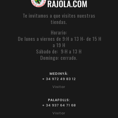
Te invitamos a que visites nuestras
tiendas.
Horario:
De lunes a viernes de 9:H a 13 H- de 15 H
a 19 H
Sábado de: 9:H a 13 H
Domingo: cerrado.
MEDINYÀ:
+ 34 972 49 83 12
Visitar
PALAFOLLS:
+ 34 937 64 71 68
Visitar