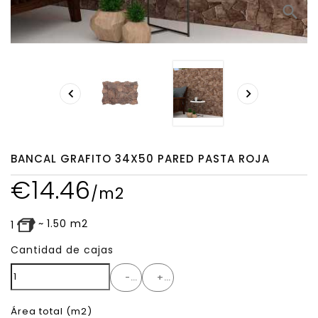
search


BANCAL GRAFITO 34X50 PARED PASTA ROJA
€
14.46
/m2
~
1.50
m2
1
Cantidad de cajas
-
+
Área total
(m2)