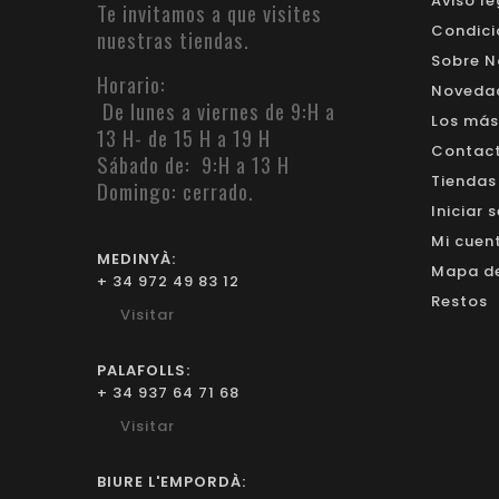
Aviso le
Te invitamos a que visites
Condici
nuestras tiendas.
Sobre N
Horario:
Noveda
De lunes a viernes de 9:H a
Los más
13 H- de 15 H a 19 H
Contacte
Sábado de: 9:H a 13 H
Tiendas
Domingo: cerrado.
Iniciar 
Mi cuen
MEDINYÀ:
Mapa del
+ 34 972 49 83 12
Restos
Visitar
PALAFOLLS:
+ 34 937 64 71 68
Visitar
BIURE L'EMPORDÀ: