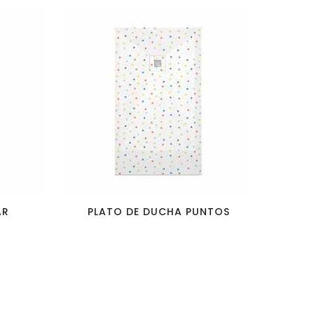
favorite_border
visibility
AR
PLATO DE DUCHA PUNTOS
PLA