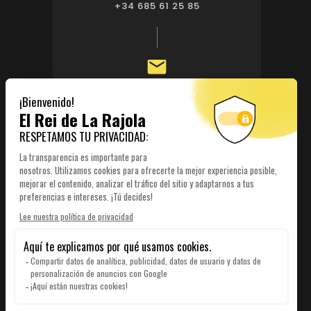
+34 685 61 25 85

publi@elreidelarajola.com