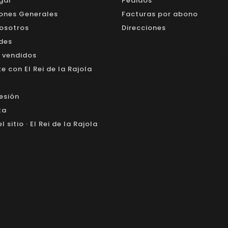
gal
Pedidos
ones Generales
Facturas por abono
osotros
Direcciones
des
 vendidos
 con El Rei de la Rajola
sesión
ta
 sitio · El Rei de la Rajola