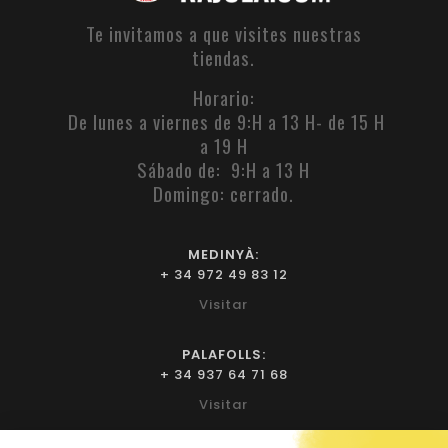
Te invitamos a que visites nuestras
tiendas.
Horario:
De lunes a viernes de 9:H a 13 H- de 15 H
a 19 H
Sábado de: 9:H a 13 H
Domingo: cerrado.
MEDINYÀ:
+ 34 972 49 83 12
Visitar
PALAFOLLS:
+ 34 937 64 71 68
Visitar