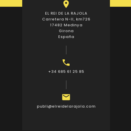

EL REI DE LA RAJOLA
Carretera N-II, km726
17482 Medinya
Girona
España

+34 685 61 25 85

publi@elreidelarajola.com