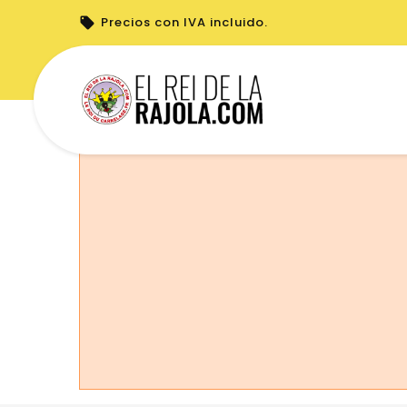
Precios con IVA incluido.
No puede realizar pedidos desde su país