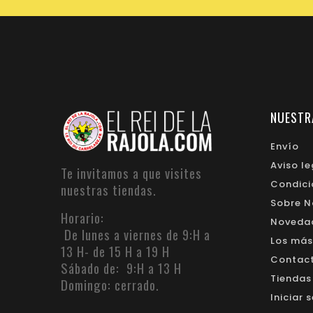
NUESTR
Envío
Aviso le
Te invitamos a que visites
Condici
nuestras tiendas.
Sobre N
Horario:
Noveda
De lunes a viernes de 9:H a
Los más
13 H- de 15 H a 19 H
Contacte
Sábado de: 9:H a 13 H
Tiendas
Domingo: cerrado.
Iniciar 