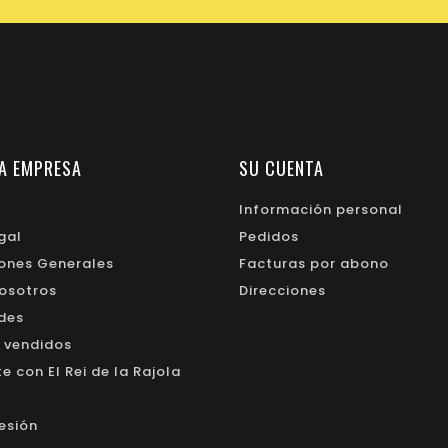
A EMPRESA
SU CUENTA
Información personal
gal
Pedidos
ones Generales
Facturas por abono
osotros
Direcciones
des
 vendidos
 con El Rei de la Rajola
sesión