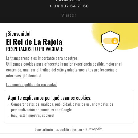
+ 34 937 64 71 68
Visitar
BIURE L'EMPORDÀ:
+ 34 972 52 93 32
Visitar
NUESTRA EMPRESA

SU CUENTA

INFORMACIÓN DE TIENDA

© 2026 Elreidelarajola.com