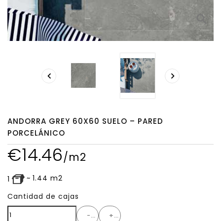
search


ANDORRA GREY 60X60 SUELO – PARED
PORCELÁNICO
€
14.46
/m2
~
1.44
m2
1
Cantidad de cajas
-
+