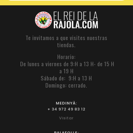
Te invitamos a que visites nuestras
tiendas.
Horario:
De lunes a viernes de 9:H a 13 H- de 15 H
a 19 H
Sábado de: 9:H a 13 H
Domingo: cerrado.
MEDINYÀ:
+ 34 972 49 83 12
Visitar
PALAFOLLS: