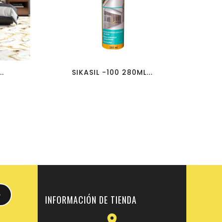
favorite_border
visibility
..
SIKASIL -100 280ML...
SUI
INFORMACIÓN DE TIENDA
