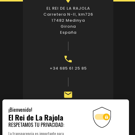
EL REI DE LA RAJOLA
Carretera N-II, km726
17482 Medinya
Girona
España

+34 685 61 25 85

publi@elreidelarajola.com