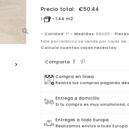
Precio total:
€
50.44
~
1.44
m2
1
search
- Calidad:
1ª
- Medidas:
60x120 -
Piezas
Este porcelánico se vende por cajas de 
Calcula cuantas cajas necesitas:
Save
Comparte

Compra en línea
Realiza tus compras pagando de
Entrega a domicilio
Si tu compra es muy voluminosa, c
Entregas a todo Europa
Realizamos envíos a todo Europa