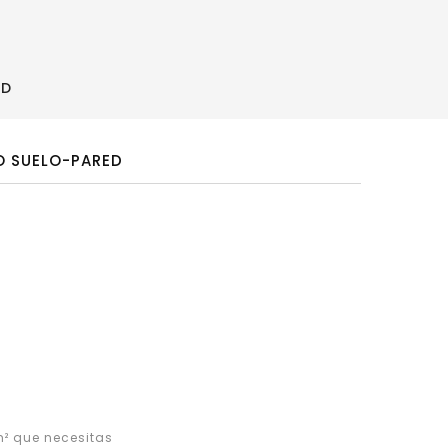
ED
O SUELO-PARED
² que necesitas