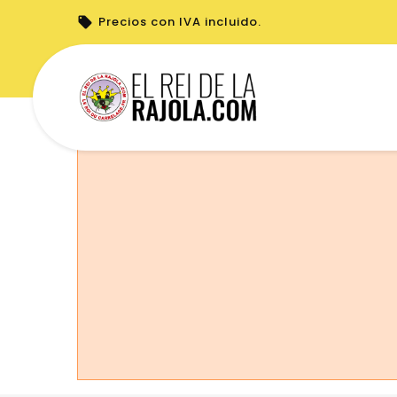
Precios con IVA incluido.
No puede realizar pedidos desde su país