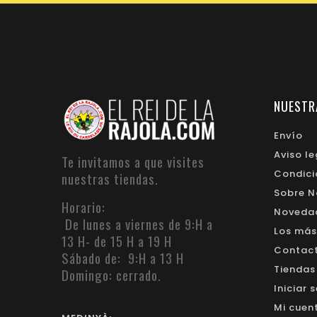
NUESTR
Envío
Aviso le
Te invitamos a que visites
Condici
nuestras tiendas.
Sobre N
Horario:
Noveda
De lunes a viernes de 9:H a
Los más
13 H- de 15 H a 19 H
Contacte
Sábado de: 9:H a 13 H
Tiendas
Domingo: cerrado.
Iniciar 
Mi cuen