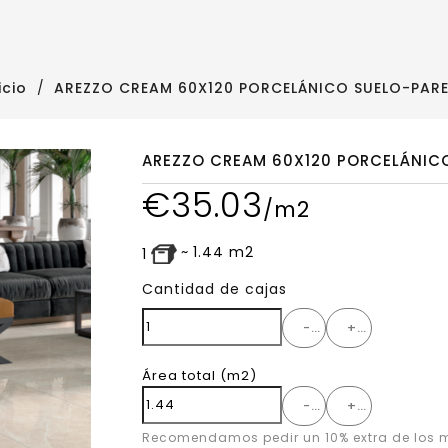
icio
AREZZO CREAM 60X120 PORCELÁNICO SUELO-PAR
AREZZO CREAM 60X120 PORCELÁNIC
€
35.03
/m2
~
1.44
m2
1
Cantidad de cajas
-
+
Área total
(m2)
-
+
Recomendamos pedir un 10% extra de los m