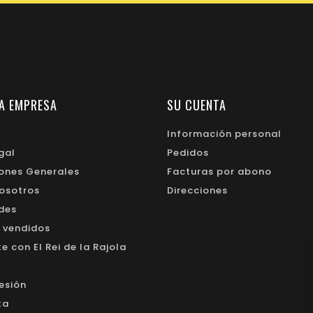
A EMPRESA
SU CUENTA
Información personal
gal
Pedidos
ones Generales
Facturas por abono
osotros
Direcciones
des
 vendidos
 con El Rei de la Rajola
sesión
ta