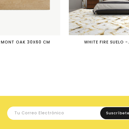
favorite_border
visibility
favorite_border
visibility
RMONT OAK 30X60 CM
WHITE FIRE SUELO -.