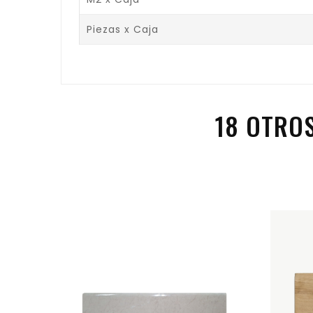
Piezas x Caja
18 OTRO