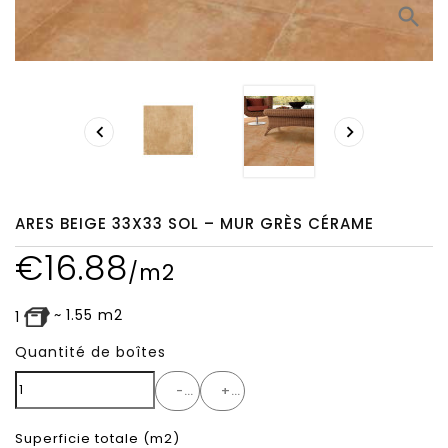
search


ARES BEIGE 33X33 SOL – MUR GRÈS CÉRAME
€
16.88
/m2
~
1.55
m2
1
Quantité de boîtes
-
+
Superficie totale
(m2)