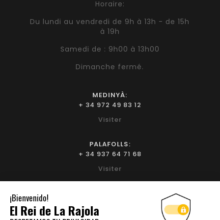
Horaire:
Du lundi au vendredi de 9h à 13h - de 15h
à 19h
Samedi de : 9h00 à 13h00
Dimanche fermé.
MEDINYÀ:
+ 34 972 49 83 12
Visiter
PALAFOLLS:
+ 34 937 64 71 68
Visiter
BIURE D'EMPORDÀ:
+ 34 972 52 93 32
Visiter