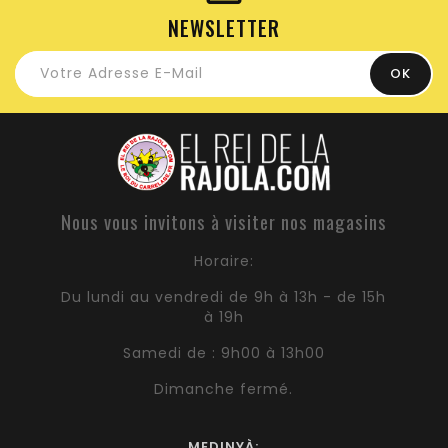
NEWSLETTER
Nous vous invitons à visiter nos magasins
Horaire:
Du lundi au vendredi de 9h à 13h - de 15h
à 19h
Samedi de : 9h00 à 13h00
Dimanche fermé.
MEDINYÀ: