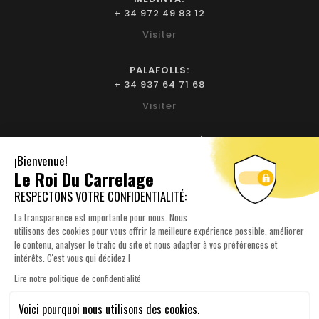
+ 34 972 49 83 12
Visiter
PALAFOLLS:
+ 34 937 64 71 68
Visiter
BIURE D'EMPORDÀ:
+ 34 972 52 93 32
Visiter
NOTRE SOCIÉTÉ

YOUR ACCOUNT

INFORMATIONS SUR LE MAGASIN
