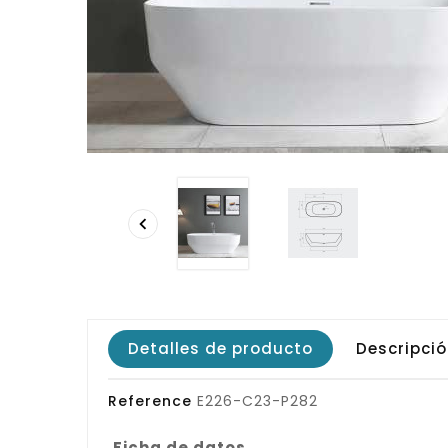

Detalles de producto
Descripci
Reference
E226-C23-P282
Ficha de datos