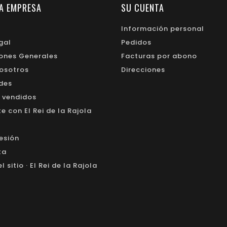
A EMPRESA
SU CUENTA
Información personal
gal
Pedidos
ones Generales
Facturas por abono
osotros
Direcciones
des
 vendidos
 con El Rei de la Rajola
sesión
ta
 sitio · El Rei de la Rajola