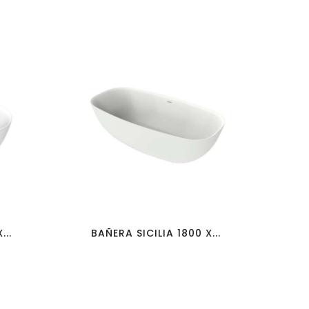
favorite_border
visibility
...
BAÑERA SICILIA 1800 X...
BAÑ