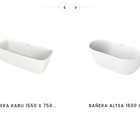


favorite_border
visibility
favorite_border
visibility
ERA KABU 1550 X 750...
BAÑERA ALTEA 1600 X