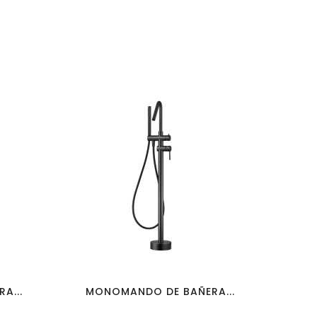
favorite_border
visibility
A...
MONOMANDO DE BAÑERA...
MO