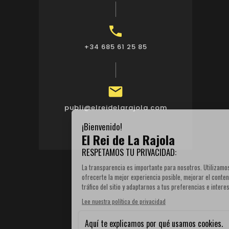

+34 685 61 25 85

publi@elreidelarajola.com