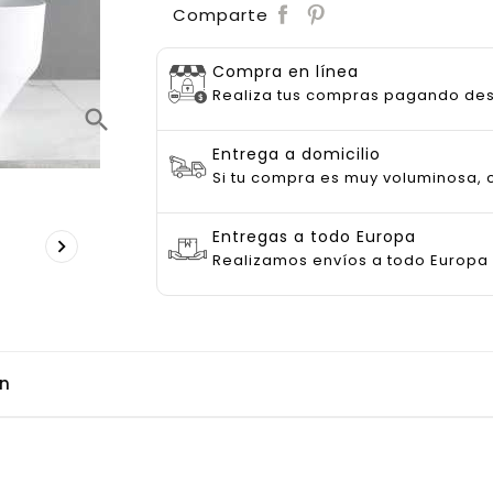
Save
Comparte
Compra en línea
Realiza tus compras pagando de
search
Entrega a domicilio
Si tu compra es muy voluminosa, c
Entregas a todo Europa

Realizamos envíos a todo Europa
ón