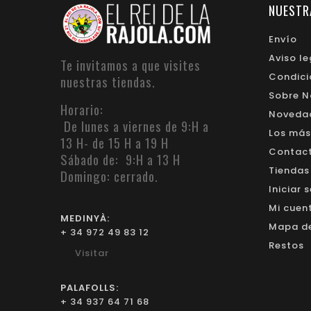
NUESTR
Envío
Aviso le
Te invitamos a que visites
Condici
nuestras tiendas.
Sobre N
Horario:
Noveda
De lunes a viernes de 9:H a
Los más
13 H- de 15 H a 19 H
Contacte
Sábado de: 9:H a 13 H
Tiendas
Domingo: cerrado.
Iniciar 
Mi cuen
MEDINYÀ:
Mapa del
+ 34 972 49 83 12
Restos
Visitar
PALAFOLLS:
+ 34 937 64 71 68