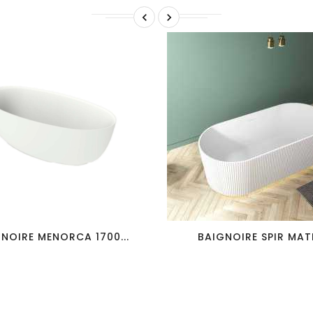


favorite_border
visibility
favorite_border
visibility
NOIRE MENORCA 1700...
BAIGNOIRE SPIR MATE