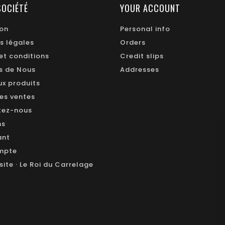
SOCIÉTÉ
YOUR ACCOUNT
ion
Personal info
s légales
Orders
et conditions
Credit slips
s de Nous
Addresses
x produits
res ventes
tez-nous
ns
ant
mpte
site · Le Roi du Carrelage