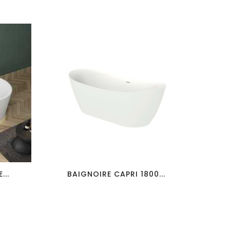
favorite_border
visibility
...
BAIGNOIRE CAPRI 1800...
BAI