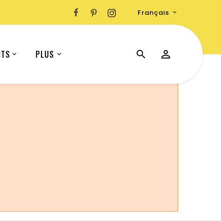
Français

ITS
PLUS