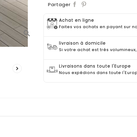
Save
Partager
Achat en ligne
Faites vos achats en payant sur no
search
livraison à domicile
Si votre achat est très volumineux
Livraisons dans toute l'Europe

Nous expédions dans toute l'Euro