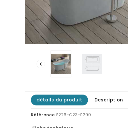

détails du produit
Description
Référence
E226-C23-P290