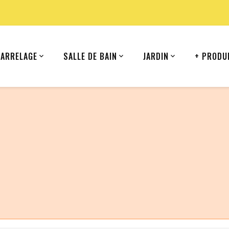
CARRELAGE
SALLE DE BAIN
JARDIN
+ PRODU
ommande depuis votre pays (United States).