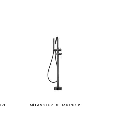
favorite_border
visibility
RE...
MÉLANGEUR DE BAIGNOIRE...
MÉL