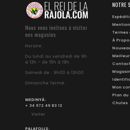
NOTRE 
Expédit
Mention
Nous vous invitons à visiter
Termes 
nos magasins
À Propo
Horaire:
Nouveau
Meilleu
Du lundi au vendredi de 9h
à 13h - de 15h à 19h
Contac
Magasi
Samedi de : 9h00 à 13h00
Identifi
Dimanche fermé.
Mon co
Plan du 
MEDINYÀ:
Chutes
+ 34 972 49 83 12
Visiter
PALAFOLLS: