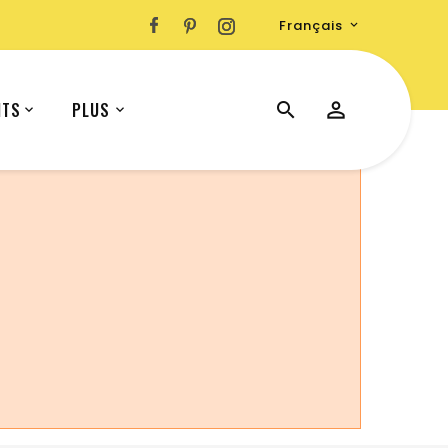
Français

ITS
PLUS