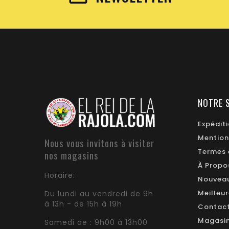
NOTRE 
Expédit
Mention
Nous vous invitons à visiter
Termes 
nos magasins
À Propo
Horaire:
Nouveau
Meilleu
Du lundi au vendredi de 9h
à 13h - de 15h à 19h
Contac
Magasi
Samedi de : 9h00 à 13h00