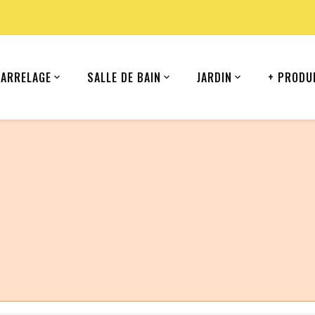
CARRELAGE
SALLE DE BAIN
JARDIN
+ PRODU
ommande depuis votre pays (United States).