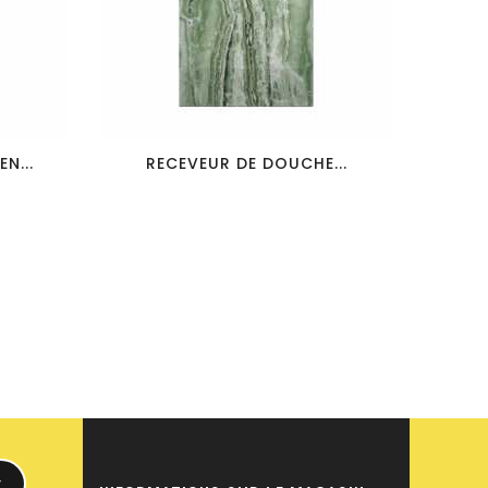
favorite_border
visibility
N...
RECEVEUR DE DOUCHE...
R