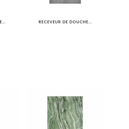
favorite_border
visibility
...
RECEVEUR DE DOUCHE...
R