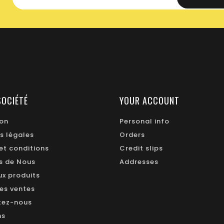
SOCIÉTÉ
YOUR ACCOUNT
ion
Personal info
s légales
Orders
et conditions
Credit slips
s de Nous
Addresses
x produits
res ventes
tez-nous
ns