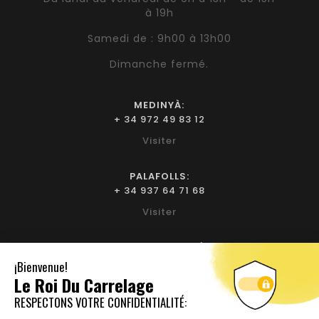
à 19h
Samedi de : 9h00 à 13h00
Dimanche fermé.
MEDINYÀ:
+ 34 972 49 83 12
Visiter
PALAFOLLS:
+ 34 937 64 71 68
Visiter
BIURE D'EMPORDÀ:
+ 34 972 52 93 32
Visiter