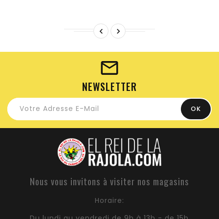


NEWSLETTER
Nous vous invitons à visiter nos magasins
Horaire:
Du lundi au vendredi de 9h à 13h - de 15h