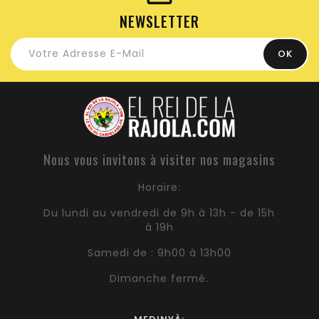
NEWSLETTER
Nous vous invitons à visiter nos magasins
Horaire:
Du lundi au vendredi de 9h à 13h - de 15h
à 19h
Samedi de : 9h00 à 13h00
Dimanche fermé.