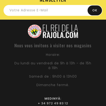
Nous vous invitons à visiter nos magasins
Horaire:
Du lundi au vendredi de 9h à 13h - de 15h
à 19h
Samedi de : 9h00 à 13h00
Dimanche fermé.
MEDINYÀ:
+ 34 972 49 83 12