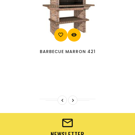
favorite_border
visibility
BARBECUE MARRON 421


NEWSLETTER