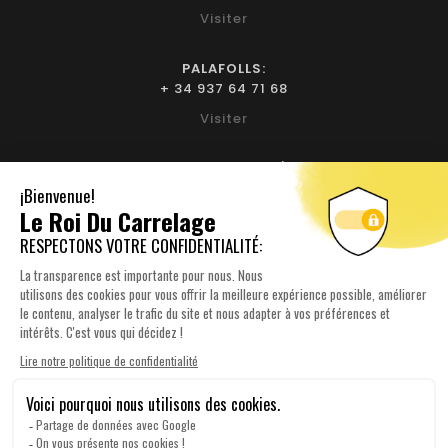
Visiter
PALAFOLLS:
+ 34 937 64 71 68
Visiter
BIURE D'EMPORDÀ:
+ 34 972 52 93 32
Visiter
NOTRE SOCIÉTÉ

YOUR ACCOUNT

INFORMATIONS SUR LE MAGASIN
