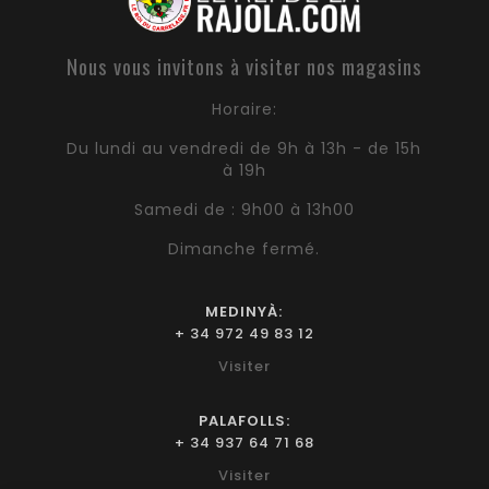
Nous vous invitons à visiter nos magasins
Horaire:
Du lundi au vendredi de 9h à 13h - de 15h
à 19h
Samedi de : 9h00 à 13h00
Dimanche fermé.
MEDINYÀ:
+ 34 972 49 83 12
Visiter
PALAFOLLS:
+ 34 937 64 71 68
Visiter