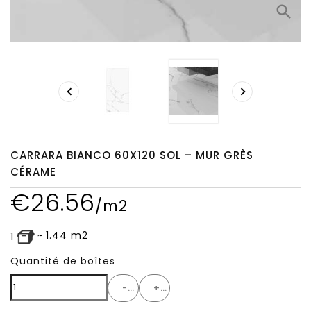
search


CARRARA BIANCO 60X120 SOL – MUR GRÈS
CÉRAME
€
26.56
/m2
~
1.44
m2
1
Quantité de boîtes
-
+