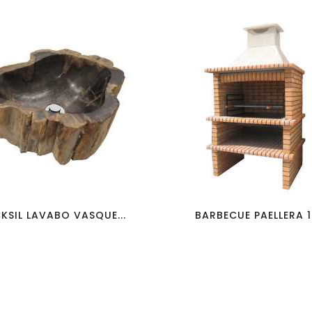
favorite_border
visibility
favorite_border
visibility
KSIL LAVABO VASQUE...
BARBECUE PAELLERA 