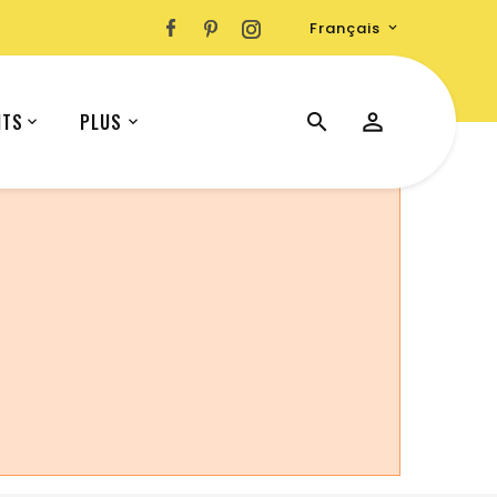
Français

ITS
PLUS