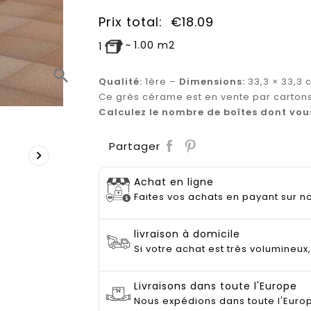
Prix total:
€
18.09
~
1.00
m2
1
search
Qualité:
1ère –
Dimensions:
33,3 × 33,3 
Ce grès cérame est en vente par carton
Calculez le nombre de boîtes dont vou
Save
Partager

Achat en ligne
Faites vos achats en payant sur no
livraison à domicile
Si votre achat est très volumineux
Livraisons dans toute l'Europe
Nous expédions dans toute l'Euro