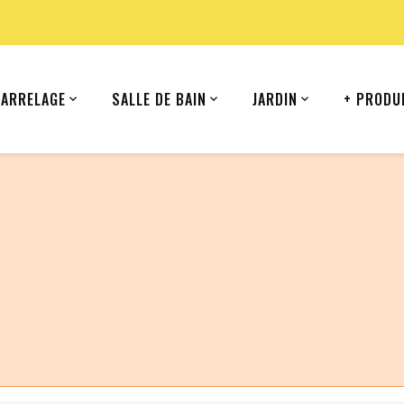
CARRELAGE
SALLE DE BAIN
JARDIN
+ PRODU
ommande depuis votre pays (United States).