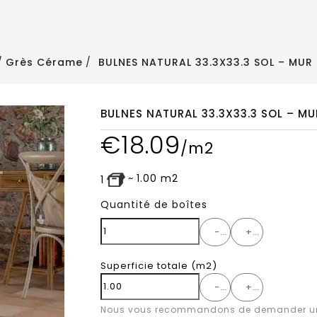
Grès Cérame
BULNES NATURAL 33.3X33.3 SOL – MUR
BULNES NATURAL 33.3X33.3 SOL – M
€
18.09
/m2
~
1.00
m2
1
Quantité de boîtes
-
+
Superficie totale
(m2)
-
+
Nous vous recommandons de demander un 