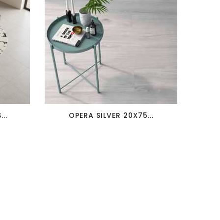
favorite_border
visibility
..
OPERA SILVER 20X75...