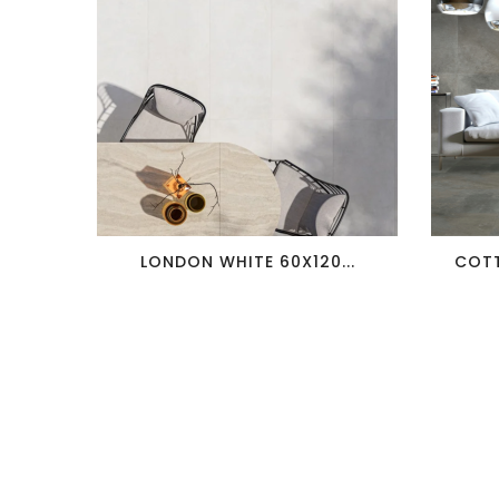
favorite_border
visibility
LONDON WHITE 60X120...
COTT