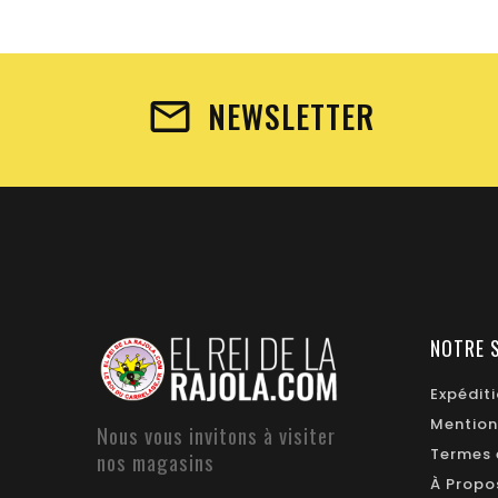
NEWSLETTER
NOTRE 
Expédit
Mention
Nous vous invitons à visiter
Termes 
nos magasins
À Propo