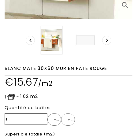
search


BLANC MATE 30X60 MUR EN PÂTE ROUGE
€
15.67
/m2
~
1.62
m2
1
Quantité de boîtes
-
+
Superficie totale
(m2)