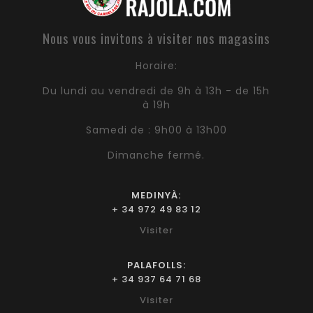
Nous vous invitons à visiter nos magasins
Horaire:
Du lundi au vendredi de 9h à 13h - de 15h
à 19h
Samedi de : 9h00 à 13h00
Dimanche fermé.
MEDINYÀ:
+ 34 972 49 83 12
Visiter
PALAFOLLS:
+ 34 937 64 71 68
Visiter