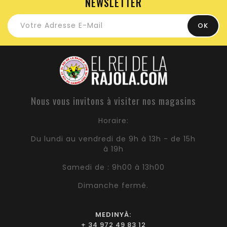
NEWSLETTER
Nous vous invitons à visiter nos magasins
Horaire:
Du lundi au vendredi de 9h à 13h - de 15h
à 19h
Samedi de : 9h00 à 13h00
Dimanche fermé.
MEDINYÀ:
+ 34 972 49 83 12