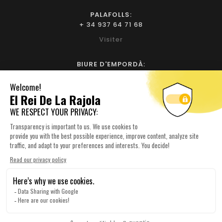
PALAFOLLS:
+ 34 937 64 71 68
Visiter
BIURE D'EMPORDÀ:
+ 34 972 52 93 32
Visiter
NOTRE SOCIÉTÉ

YOUR ACCOUNT

INFORMATIONS SUR LE MAGASIN

© 2026 Elreidelarajola.com