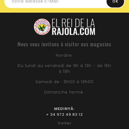
Nous vous invitons à visiter nos magasins
Horaire:
Du lundi au vendredi de 9h à 13h - de 15h
à 19h
Samedi de : 9h00 à 13h00
Dimanche fermé.
MEDINYÀ:
+ 34 972 49 83 12
Visiter