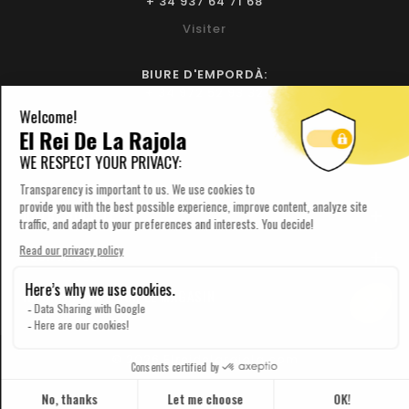
+ 34 937 64 71 68
Visiter
BIURE D'EMPORDÀ:
+ 34 972 52 93 32
Visiter
NOTRE SOCIÉTÉ

YOUR ACCOUNT

INFORMATIONS SUR LE MAGASIN

© 2026 Elreidelarajola.com