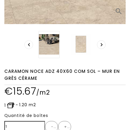
search


CARAMON NOCE ADZ 40X60 COM SOL – MUR EN
GRÈS CÉRAME
€
15.67
/m2
~
1.20
m2
1
Quantité de boîtes
-
+