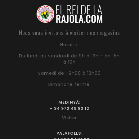
Nous vous invitons à visiter nos magasins
Horaire:
Du lundi au vendredi de 9h à 13h - de 15h
à 19h
Samedi de : 9h00 à 13h00
Dimanche fermé.
MEDINYÀ:
+ 34 972 49 83 12
Visiter
PALAFOLLS: