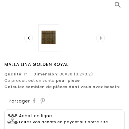
search


MALLA LINA GOLDEN ROYAL
Qualité:
1ª –
Dimension:
30×30 (3.2×3.2)
Ce produit est en vente
pour piece
Calculez combien de pièces dont vous avez besoin:
Save
Partager
Achat en ligne
Faites vos achats en payant sur notre site