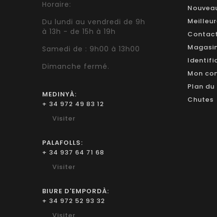
Horaire:
Nouveau
Meilleu
Du lundi au vendredi de 9h
à 13h - de 15h à 19h
Contac
Magasi
Samedi de : 9h00 à 13h00
Identifi
Dimanche fermé.
Mon co
Plan du 
MEDINYÀ:
Chutes
+ 34 972 49 83 12
Visiter
PALAFOLLS:
+ 34 937 64 71 68
Visiter
BIURE D'EMPORDÀ:
+ 34 972 52 93 32
Visiter