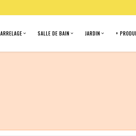
CARRELAGE
SALLE DE BAIN
JARDIN
+ PRODU
ommande depuis votre pays (United States).