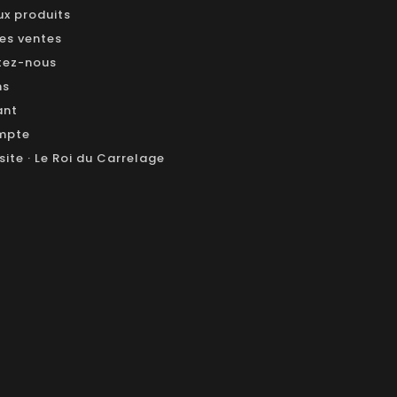
x produits
res ventes
tez-nous
ns
ant
mpte
site · Le Roi du Carrelage