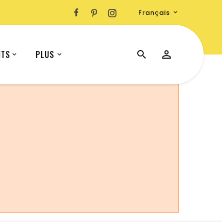
Français

ITS
PLUS