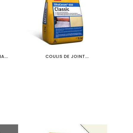
favorite_border
visibility
A...
COULIS DE JOINT...
COU