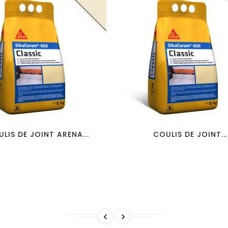
favorite_border
visibility
favorite_border
visibility
LIS DE JOINT ARENA...
COULIS DE JOINT...

