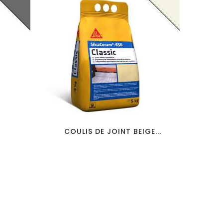
favorite_border
visibility
COULIS DE JOINT BEIGE...
COU