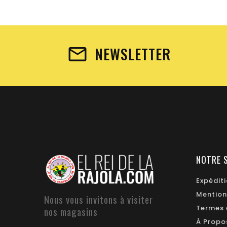
NEWSLETTER
NOTRE 
Expédit
Mention
Nous vous invitons à visiter
Termes 
nos magasins
À Propo