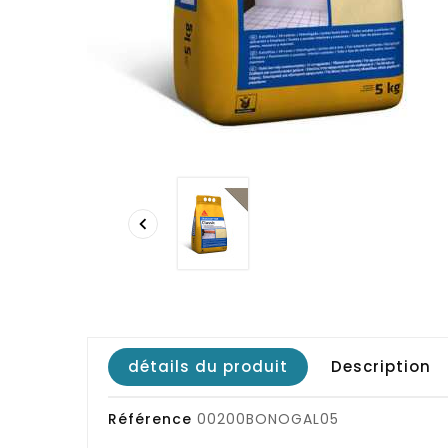

détails du produit
Description
Référence
00200BONOGAL05