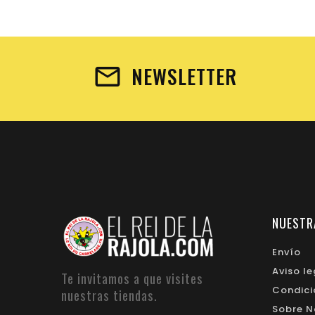
NEWSLETTER
NUESTR
Envío
Aviso le
Te invitamos a que visites
Condici
nuestras tiendas.
Sobre N