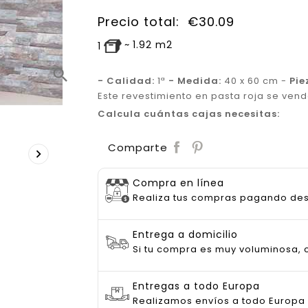
Precio total:
€
30.09
~
1.92
m2
1
search
- Calidad:
1ª
- Medida:
40 x 60 cm -
Pie
Este revestimiento en pasta roja se vend
Calcula cuántas cajas necesitas:
Save
Comparte

Compra en línea
Realiza tus compras pagando de
Entrega a domicilio
Si tu compra es muy voluminosa, c
Entregas a todo Europa
Realizamos envíos a todo Europa