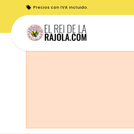
Precios con IVA incluido.
No puede realizar pedidos desde su país