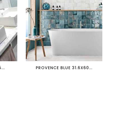
favorite_border
visibility
..
PROVENCE BLUE 31.6X60...
MYS