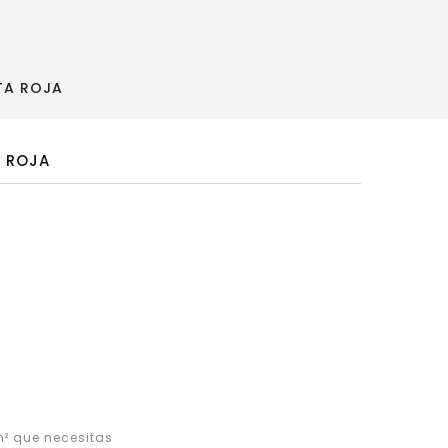
TA ROJA
A ROJA
² que necesitas