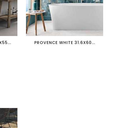
favorite_border
visibility
55...
PROVENCE WHITE 31.6X60...
MO