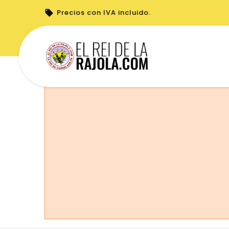
Precios con IVA incluido.
No puede realizar pedidos desde su país