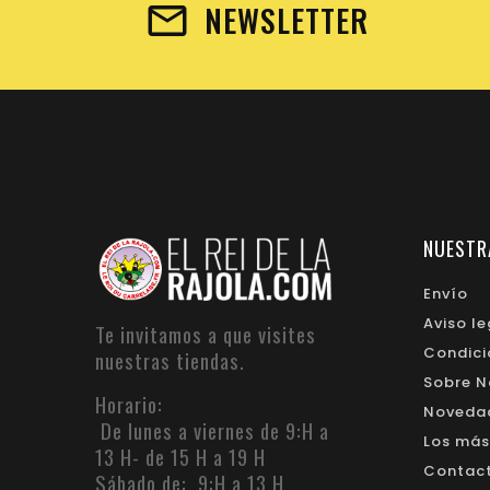
NEWSLETTER
NUESTR
Envío
Aviso le
Te invitamos a que visites
Condici
nuestras tiendas.
Sobre N
Horario:
Noveda
De lunes a viernes de 9:H a
Los más
13 H- de 15 H a 19 H
Contacte
Sábado de: 9:H a 13 H