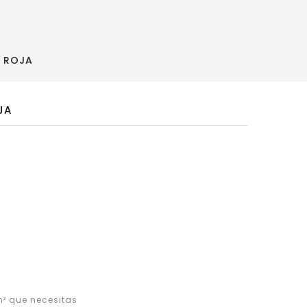
A ROJA
JA
² que necesitas