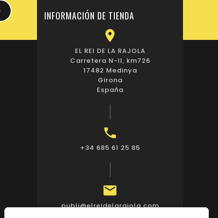
INFORMACIÓN DE TIENDA

EL REI DE LA RAJOLA
Carretera N-II, km726
17482 Medinya
Girona
España

+34 685 61 25 85

publi@elreidelarajola.com