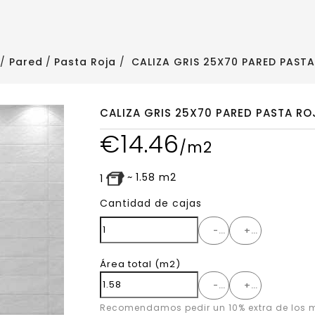
Pared
Pasta Roja
CALIZA GRIS 25X70 PARED PAST
CALIZA GRIS 25X70 PARED PASTA RO
€
14.46
/m2
~
1.58
m2
1
Cantidad de cajas
-
+
Área total
(m2)
-
+
Recomendamos pedir un 10% extra de los m