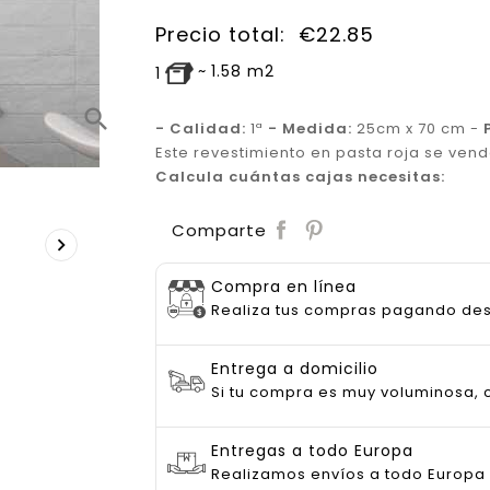
Precio total:
€
22.85
~
1.58
m2
1
search
- Calidad:
1ª
- Medida:
25cm x 70 cm -
Este revestimiento en pasta roja se ven
Calcula cuántas cajas necesitas:
Save
Comparte

Compra en línea
Realiza tus compras pagando de
Entrega a domicilio
Si tu compra es muy voluminosa, c
Entregas a todo Europa
Realizamos envíos a todo Europa