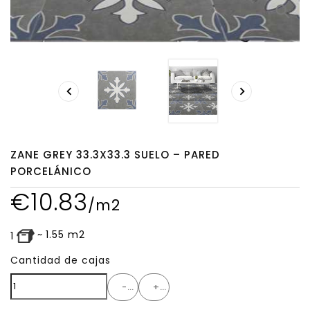
search


ZANE GREY 33.3X33.3 SUELO – PARED
PORCELÁNICO
€
10.83
/m2
~
1.55
m2
1
Cantidad de cajas
-
+