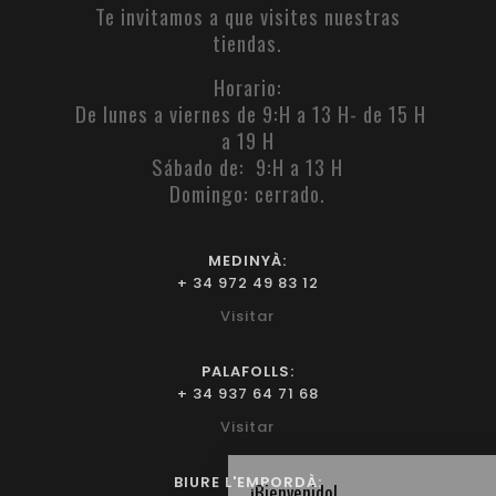
Te invitamos a que visites nuestras
tiendas.
Horario:
De lunes a viernes de 9:H a 13 H- de 15 H
a 19 H
Sábado de: 9:H a 13 H
Domingo: cerrado.
MEDINYÀ:
+ 34 972 49 83 12
Visitar
PALAFOLLS:
+ 34 937 64 71 68
Visitar
BIURE L'EMPORDÀ: