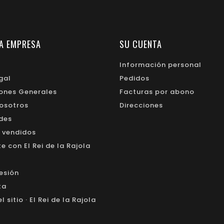
A EMPRESA
SU CUENTA
Información personal
gal
Pedidos
ones Generales
Facturas por abono
osotros
Direcciones
des
 vendidos
 con El Rei de la Rajola
sesión
ta
 sitio · El Rei de la Rajola