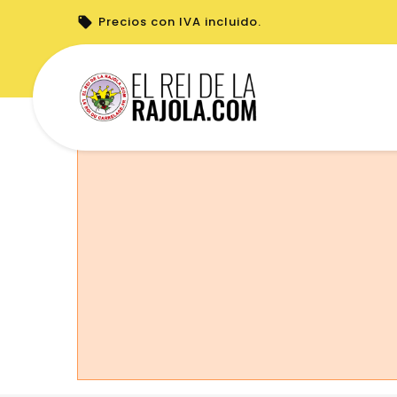
Precios con IVA incluido.
No puede realizar pedidos desde su país