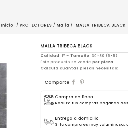
Inicio
PROTECTORES
Malla
MALLA TRIBECA BLACK
MALLA TRIBECA BLACK
Calidad:
1ª –
Tamaño:
30×30 (5×5)
Este producto se vende
por pieza
Calcula cuantas piezas necesitas:
Save
Comparte
Compra en línea
Realiza tus compras pagando de
Entrega a domicilio
Si tu compra es muy voluminosa, c