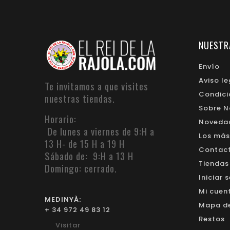
NUESTR
Envío
Aviso le
Te invitamos a que visites
Condici
nuestras tiendas.
Sobre N
Horario:
Noveda
De lunes a viernes de 9:H a
Los más
13 H- de 15 H a 19 H
Contacte
Sábado de: 9:H a 13 H
Tiendas
Domingo: cerrado.
Iniciar 
Mi cuen
MEDINYÀ:
Mapa del
+ 34 972 49 83 12
Restos
Visitar