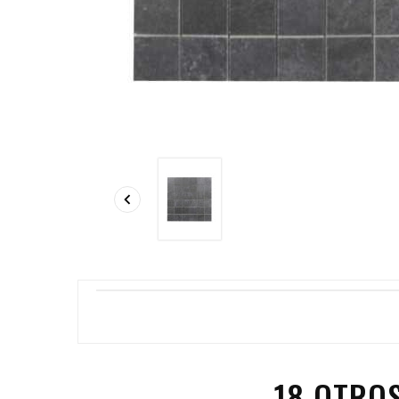

18 OTRO