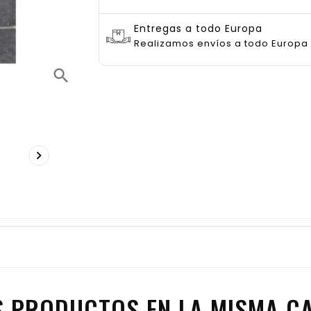
Entregas a todo Europa
Realizamos envíos a todo Europa
search

S PRODUCTOS EN LA MISMA CA