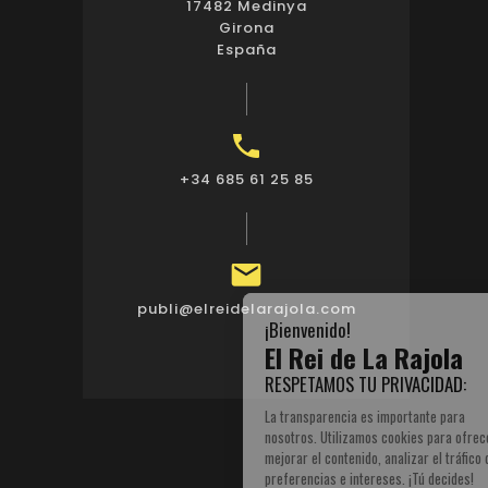
17482 Medinya
Girona
España

+34 685 61 25 85

publi@elreidelarajola.com