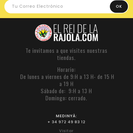
Te invitamos a que visites nuestras
tiendas.
Horario:
De lunes a viernes de 9:H a 13 H- de 15 H
a 19 H
Sábado de: 9:H a 13 H
Domingo: cerrado.
MEDINYÀ:
+ 34 972 49 83 12
Visitar