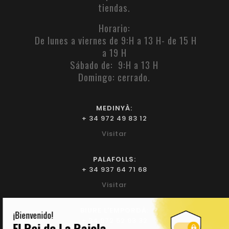
tiendas.
Horario:
De lunes a viernes de 9:H a 13 H- de 15 H
a 19 H
Sábado de: 9:H a 13 H
Domingo: cerrado.
MEDINYÀ:
+ 34 972 49 83 12
Visitar
PALAFOLLS:
+ 34 937 64 71 68
Visitar
BIURE L'EMPORDÀ:
+ 34 972 52 93 32