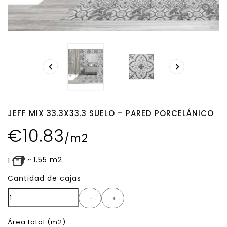
search


JEFF MIX 33.3X33.3 SUELO – PARED PORCELÁNICO
€
10.83
/m2
~
1.55
m2
1
Cantidad de cajas
-
+
Área total
(m2)