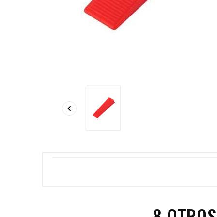

8 OTROS