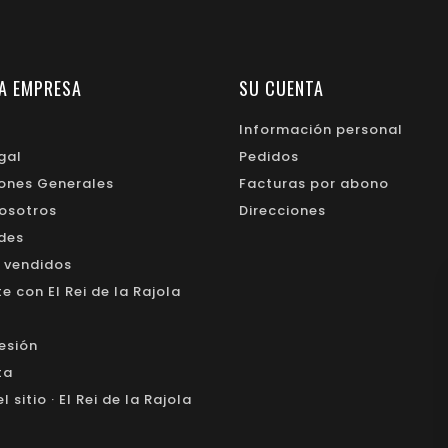
A EMPRESA
SU CUENTA
Información personal
gal
Pedidos
ones Generales
Facturas por abono
osotros
Direcciones
des
 vendidos
 con El Rei de la Rajola
sesión
ta
 sitio · El Rei de la Rajola