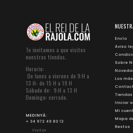
NUESTR
Envío
Aviso le
Te invitamos a que visites
Condici
nuestras tiendas.
Sobre N
Horario:
Noveda
De lunes a viernes de 9:H a
Los más
13 H- de 15 H a 19 H
Contacte
Sábado de: 9:H a 13 H
Tiendas
Domingo: cerrado.
Iniciar 
Mi cuen
MEDINYÀ:
Mapa del
+ 34 972 49 83 12
Restos
Visitar