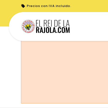
Precios con IVA incluido.
No puede realizar pedidos desde su país