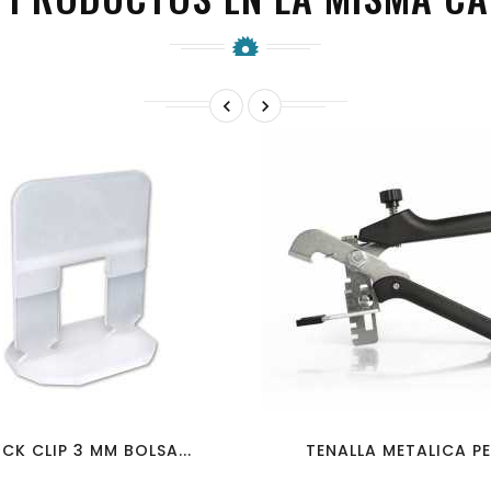


favorite_border
visibility
favorite_border
visibility
CK CLIP 3 MM BOLSA...
TENALLA METALICA PER