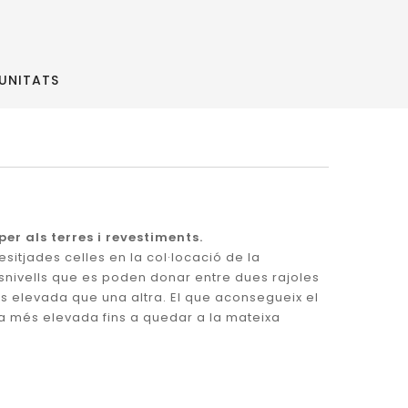
 UNITATS
er als terres i revestiments.
esitjades celles en la col·locació de la
esnivells que es poden donar entre dues rajoles
elevada que una altra. El que aconsegueix el
la més elevada fins a quedar a la mateixa