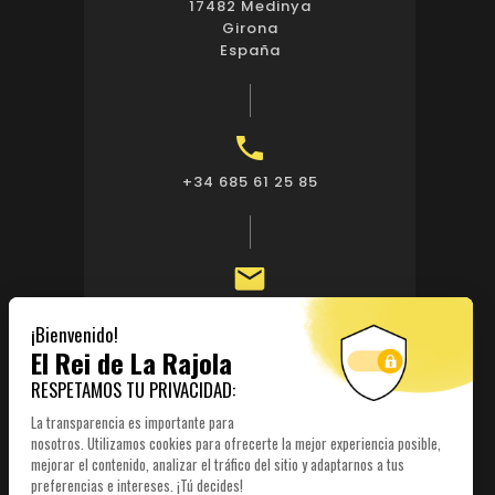
17482 Medinya
Girona
España

+34 685 61 25 85

publi@elreidelarajola.com