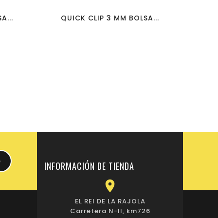
A...
QUICK CLIP 3 MM BOLSA...
QU
INFORMACIÓN DE TIENDA

EL REI DE LA RAJOLA
Carretera N-II, km726