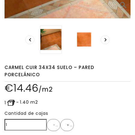
search


CARMEL CUIR 34X34 SUELO – PARED
PORCELÁNICO
€
14.46
/m2
~
1.40
m2
1
Cantidad de cajas
-
+