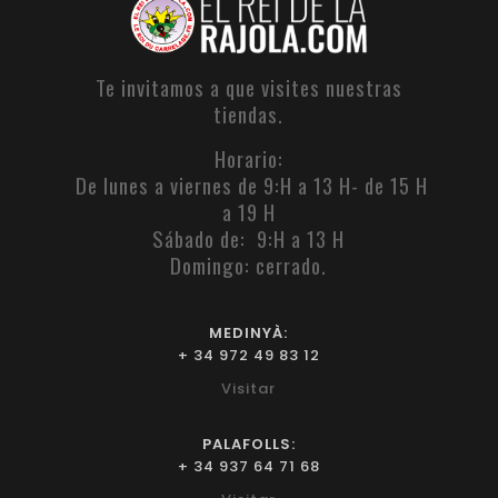
Te invitamos a que visites nuestras
tiendas.
Horario:
De lunes a viernes de 9:H a 13 H- de 15 H
a 19 H
Sábado de: 9:H a 13 H
Domingo: cerrado.
MEDINYÀ:
+ 34 972 49 83 12
Visitar
PALAFOLLS:
+ 34 937 64 71 68