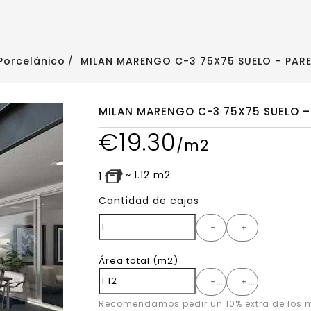
Porcelánico
MILAN MARENGO C-3 75X75 SUELO – PAR
MILAN MARENGO C-3 75X75 SUELO –
€
19.30
/m2
~
1.12
m2
1
Cantidad de cajas
-
+
Área total
(m2)
-
+
Recomendamos pedir un 10% extra de los m