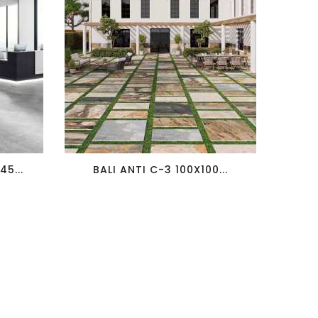
favorite_border
visibility
5...
BALI ANTI C-3 100X100...
LE