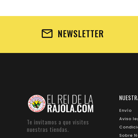
NEWSLETTER
NUESTR
Envío
Aviso le
Te invitamos a que visites
Condici
nuestras tiendas.
Sobre N