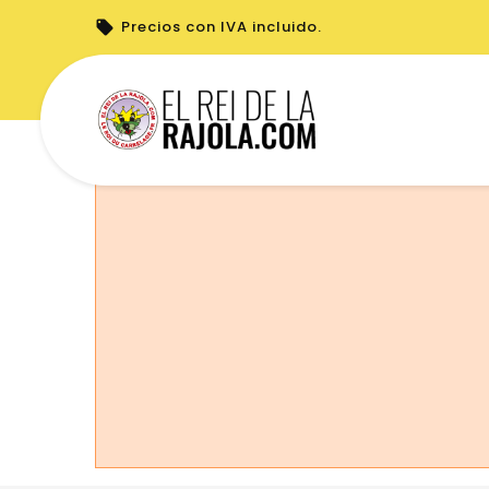
Precios con IVA incluido.
No puede realizar pedidos desde su país