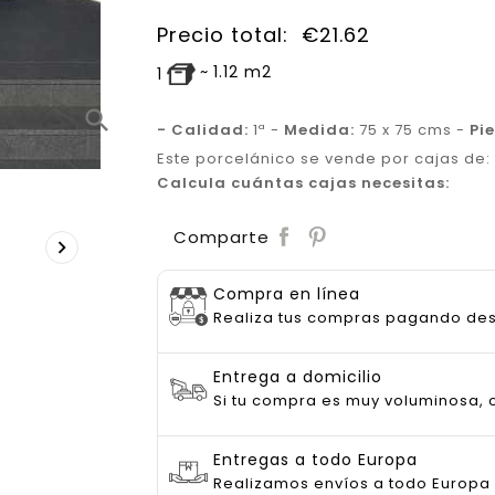
Precio total:
€
21.62
~
1.12
m2
1
search
- Calidad:
1ª -
Medida:
75 x 75 cms -
Pi
Este porcelánico se vende por cajas de:
Calcula cuántas cajas necesitas:
Save
Comparte

Compra en línea
Realiza tus compras pagando de
Entrega a domicilio
Si tu compra es muy voluminosa, c
Entregas a todo Europa
Realizamos envíos a todo Europa