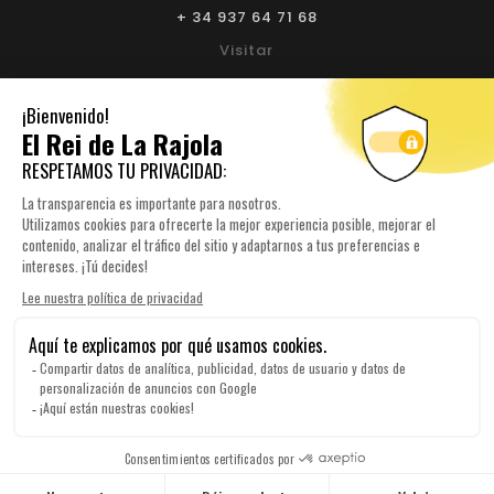
+ 34 937 64 71 68
Visitar
BIURE L'EMPORDÀ:
+ 34 972 52 93 32
Visitar
NUESTRA EMPRESA

SU CUENTA

INFORMACIÓN DE TIENDA

© 2026 Elreidelarajola.com