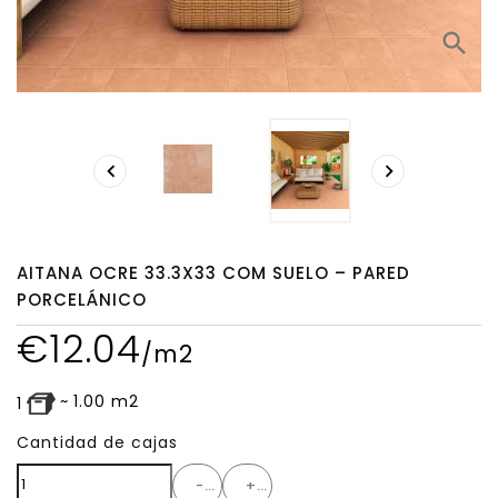
search


AITANA OCRE 33.3X33 COM SUELO – PARED
PORCELÁNICO
€
12.04
/m2
~
1.00
m2
1
Cantidad de cajas
-
+