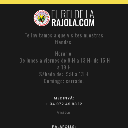
Te invitamos a que visites nuestras
tiendas.
Horario:
De lunes a viernes de 9:H a 13 H- de 15 H
a 19 H
Sábado de: 9:H a 13 H
Domingo: cerrado.
MEDINYÀ:
+ 34 972 49 83 12
Visitar
PALAFOLLS: